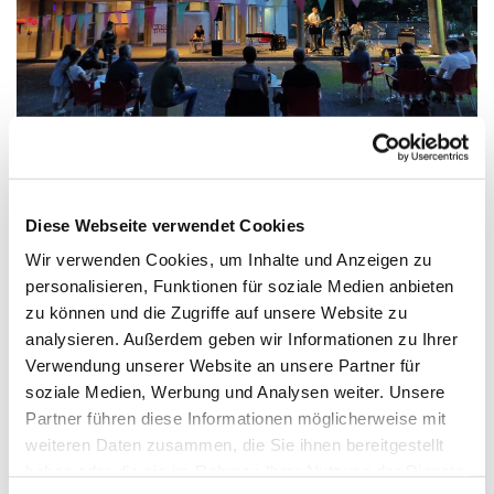
Diese Webseite verwendet Cookies
Wir verwenden Cookies, um Inhalte und Anzeigen zu
personalisieren, Funktionen für soziale Medien anbieten
zu können und die Zugriffe auf unsere Website zu
analysieren. Außerdem geben wir Informationen zu Ihrer
Verwendung unserer Website an unsere Partner für
CROSS...seit 2013 im Herzen von Kassel.
soziale Medien, Werbung und Analysen weiter. Unsere
In der CROSS fühlt man sich sofort wohl. Dank einer
Partner führen diese Informationen möglicherweise mit
umfassenden Umbaumaßnahme ist ein heller moderner
weiteren Daten zusammen, die Sie ihnen bereitgestellt
Kirchenraum entstanden,
haben oder die sie im Rahmen Ihrer Nutzung der Dienste
der unserem aktiven Leben in allen Situationen gerecht wird.