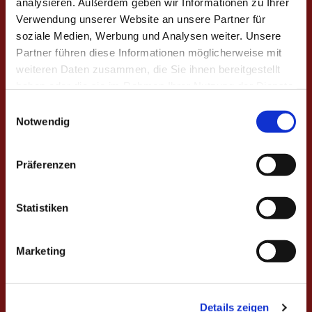
analysieren. Außerdem geben wir Informationen zu Ihrer
Kunst
Queere Filmabende
Verwendung unserer Website an unsere Partner für
soziale Medien, Werbung und Analysen weiter. Unsere
Poetry Slam
Partner führen diese Informationen möglicherweise mit
Fashion Revolution
weiteren Daten zusammen, die Sie ihnen bereitgestellt
Week
haben oder die sie im Rahmen Ihrer Nutzung der Dienste
Blechensemble
gesammelt haben.
Einwilligungsauswahl
Flohmärkte
Notwendig
Konzerte
CSD Kassel
Präferenzen
Unterstützer:innen
Statistiken
Marketing
Details zeigen