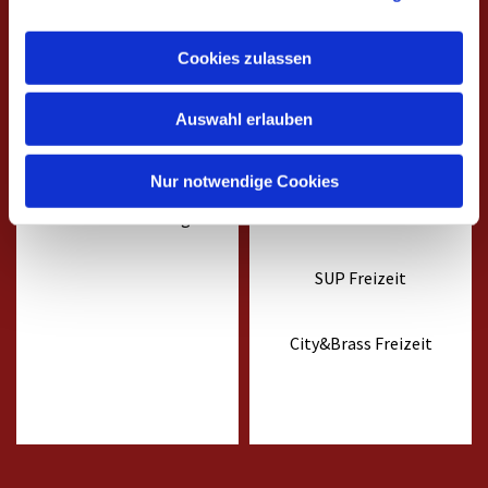
Cookies zulassen
Ehrenamt
Fahrten &
Auswahl erlauben
Freizeiten
Open Mic
Nur notwendige Cookies
Sommerferienangeb
ot für Jugendliche
Technikschulung
SUP Freizeit
City&Brass Freizeit