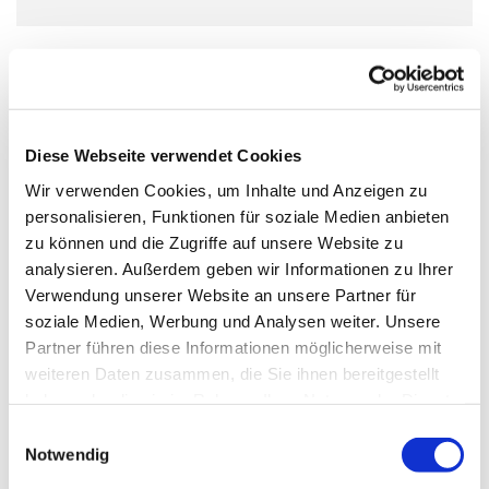
Das Ukulelenensemble für Jugendliche ab 12 Jahren.
Wir proben jeden Mittwoch außer in den Schulferien und
bereiten erste Auftritte und Konzerte vor.
Diese Webseite verwendet Cookies
Wir verwenden Cookies, um Inhalte und Anzeigen zu
Voraussetzung: Teilnahme an einem Ukulelencrashkurs
personalisieren, Funktionen für soziale Medien anbieten
zu können und die Zugriffe auf unsere Website zu
analysieren. Außerdem geben wir Informationen zu Ihrer
Das Angebot ist kostenlos und offen für alle Jugendlichen
Verwendung unserer Website an unsere Partner für
ab 12 Jahren - unabhängig von Konfession, Herkunft
soziale Medien, Werbung und Analysen weiter. Unsere
oder Geschlecht
Partner führen diese Informationen möglicherweise mit
weiteren Daten zusammen, die Sie ihnen bereitgestellt
haben oder die sie im Rahmen Ihrer Nutzung der Dienste
gesammelt haben.
Einwilligungsauswahl
Notwendig