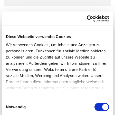
Das Ukulelenensemble für Jugendliche ab 12 Jahren.
Wir proben jeden Mittwoch außer in den Schulferien und
bereiten erste Auftritte und Konzerte vor.
Diese Webseite verwendet Cookies
Wir verwenden Cookies, um Inhalte und Anzeigen zu
Voraussetzung: Teilnahme an einem Ukulelencrashkurs
personalisieren, Funktionen für soziale Medien anbieten
zu können und die Zugriffe auf unsere Website zu
analysieren. Außerdem geben wir Informationen zu Ihrer
Das Angebot ist kostenlos und offen für alle Jugendlichen
Verwendung unserer Website an unsere Partner für
ab 12 Jahren - unabhängig von Konfession, Herkunft
soziale Medien, Werbung und Analysen weiter. Unsere
oder Geschlecht
Partner führen diese Informationen möglicherweise mit
weiteren Daten zusammen, die Sie ihnen bereitgestellt
haben oder die sie im Rahmen Ihrer Nutzung der Dienste
gesammelt haben.
Einwilligungsauswahl
Notwendig