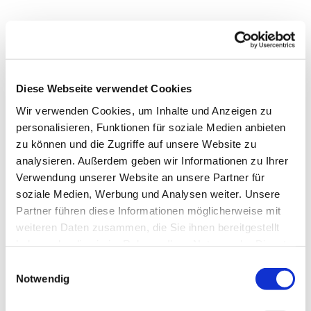
Das Ukulelenensemble für Jugendliche ab 12 Jahren.
Wir proben jeden Mittwoch außer in den Schulferien und
bereiten erste Auftritte und Konzerte vor.
Diese Webseite verwendet Cookies
Voraussetzung: Teilnahme an einem Ukulelencrashkurs
Wir verwenden Cookies, um Inhalte und Anzeigen zu
personalisieren, Funktionen für soziale Medien anbieten
zu können und die Zugriffe auf unsere Website zu
Das Angebot ist kostenlos und offen für alle Jugendlichen
analysieren. Außerdem geben wir Informationen zu Ihrer
ab 12 Jahren - unabhängig von Konfession, Herkunft
Verwendung unserer Website an unsere Partner für
oder Geschlecht
soziale Medien, Werbung und Analysen weiter. Unsere
Partner führen diese Informationen möglicherweise mit
weiteren Daten zusammen, die Sie ihnen bereitgestellt
haben oder die sie im Rahmen Ihrer Nutzung der Dienste
gesammelt haben.
Einwilligungsauswahl
Notwendig