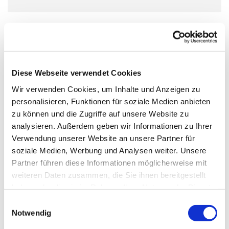
Das Ukulelenensemble für Jugendliche ab 12 Jahren.
Wir proben jeden Mittwoch außer in den Schulferien und
bereiten erste Auftritte und Konzerte vor.
Diese Webseite verwendet Cookies
Wir verwenden Cookies, um Inhalte und Anzeigen zu
Voraussetzung: Teilnahme an einem Ukulelencrashkurs
personalisieren, Funktionen für soziale Medien anbieten
zu können und die Zugriffe auf unsere Website zu
analysieren. Außerdem geben wir Informationen zu Ihrer
Das Angebot ist kostenlos und offen für alle Jugendlichen
Verwendung unserer Website an unsere Partner für
ab 12 Jahren - unabhängig von Konfession, Herkunft
soziale Medien, Werbung und Analysen weiter. Unsere
oder Geschlecht
Partner führen diese Informationen möglicherweise mit
weiteren Daten zusammen, die Sie ihnen bereitgestellt
haben oder die sie im Rahmen Ihrer Nutzung der Dienste
gesammelt haben.
Einwilligungsauswahl
Notwendig