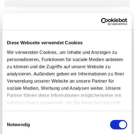
Das Ukulelenensemble für Jugendliche ab 12 Jahren.
Wir proben jeden Mittwoch außer in den Schulferien und
bereiten erste Auftritte und Konzerte vor.
Diese Webseite verwendet Cookies
Wir verwenden Cookies, um Inhalte und Anzeigen zu
Voraussetzung: Teilnahme an einem Ukulelencrashkurs
personalisieren, Funktionen für soziale Medien anbieten
zu können und die Zugriffe auf unsere Website zu
analysieren. Außerdem geben wir Informationen zu Ihrer
Das Angebot ist kostenlos und offen für alle Jugendlichen
Verwendung unserer Website an unsere Partner für
ab 12 Jahren - unabhängig von Konfession, Herkunft
soziale Medien, Werbung und Analysen weiter. Unsere
oder Geschlecht
Partner führen diese Informationen möglicherweise mit
weiteren Daten zusammen, die Sie ihnen bereitgestellt
haben oder die sie im Rahmen Ihrer Nutzung der Dienste
gesammelt haben.
Einwilligungsauswahl
Notwendig