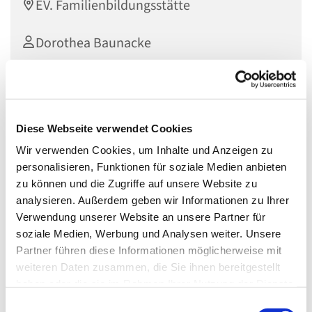
EV. Familienbildungsstätte
Dorothea Baunacke
Kostenlos
Diese Webseite verwendet Cookies
Wir verwenden Cookies, um Inhalte und Anzeigen zu
Ensemble für alle Kinder von 7-12 Jahren, die schon die
personalisieren, Funktionen für soziale Medien anbieten
Grundlagen des Ukulelespielens beherrschen.
zu können und die Zugriffe auf unsere Website zu
Leitung und weitere Informationen: Dorothea Baunacke
analysieren. Außerdem geben wir Informationen zu Ihrer
Verwendung unserer Website an unsere Partner für
soziale Medien, Werbung und Analysen weiter. Unsere
Partner führen diese Informationen möglicherweise mit
weiteren Daten zusammen, die Sie ihnen bereitgestellt
Dies könnte Sie auch interessieren
haben oder die sie im Rahmen Ihrer Nutzung der Dienste
gesammelt haben.
Einwilligungsauswahl