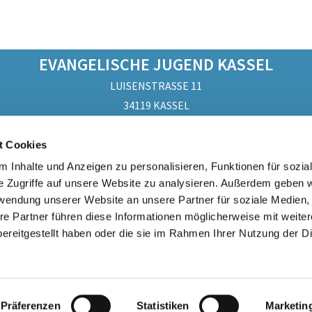
EVANGELISCHE JUGEND KASSEL
LUISENSTRASSE 11
34119 KASSEL
0561 - 709730
t Cookies
STADTJUGENDPFARRAMT.KASSEL@EKKW.DE
ONTOINHABER: EVANG. STADTKIRCHENKREIS KASSEL IBAN: DE12 52
 Inhalte und Anzeigen zu personalisieren, Funktionen für sozia
e Zugriffe auf unsere Website zu analysieren. Außerdem geben w
UNSERE AGB´S
rwendung unserer Website an unsere Partner für soziale Medien
re Partner führen diese Informationen möglicherweise mit weite
ereitgestellt haben oder die sie im Rahmen Ihrer Nutzung der D
Impressum
Datenschutzerklärung
ChurchDesk-Login
Präferenzen
Statistiken
Marketin