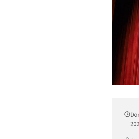
Don
202